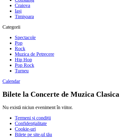
Craiova
Iași
Timișoara
Categorii
Spectacole
Pop
Rock
Muzica de Petrecere
Hip Hop
Pop Rock
Turneu
Calendar
Bilete la Concerte de Muzica Clasica
Nu există niciun eveniment în viitor.
Termeni și condiții
Confidențialitate
Cookie-uri
Bilete pe site-ul tău