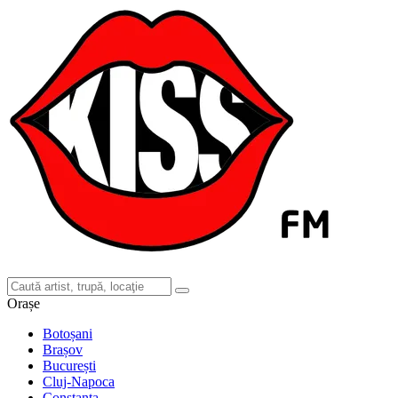
Orașe
Botoșani
Brașov
București
Cluj-Napoca
Constanța