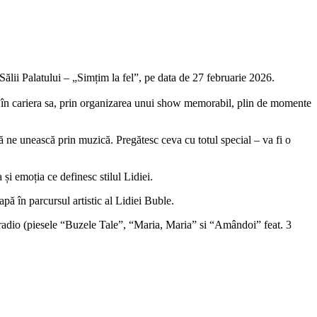
ălii Palatului – „Simțim la fel”, pe data de 27 februarie 2026.
nt în cariera sa, prin organizarea unui show memorabil, plin de momente
să ne unească prin muzică. Pregătesc ceva cu totul special – va fi o
și emoția ce definesc stilul Lidiei.
pă în parcursul artistic al Lidiei Buble.
pe radio (piesele “Buzele Tale”, “Maria, Maria” si “Amândoi” feat. 3