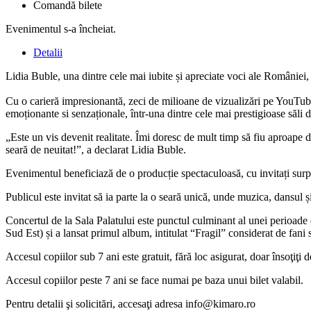
Comandă bilete
Evenimentul s-a încheiat.
Detalii
Lidia Buble, una dintre cele mai iubite și apreciate voci ale României
Cu o carieră impresionantă, zeci de milioane de vizualizări pe YouTube
emoționante si senzaționale, într-una dintre cele mai prestigioase săli
„Este un vis devenit realitate. Îmi doresc de mult timp să fiu aproape 
seară de neuitat!”, a declarat Lidia Buble.
Evenimentul beneficiază de o producție spectaculoasă, cu invitați surpri
Publicul este invitat să ia parte la o seară unică, unde muzica, dansul 
Concertul de la Sala Palatului este punctul culminant al unei perioade 
Sud Est) și a lansat primul album, intitulat “Fragil” considerat de fani 
Accesul copiilor sub 7 ani este gratuit, fără loc asigurat, doar însoţiţi d
Accesul copiilor peste 7 ani se face numai pe baza unui bilet valabil.
Pentru detalii şi solicitări, accesaţi adresa
info@kimaro.ro