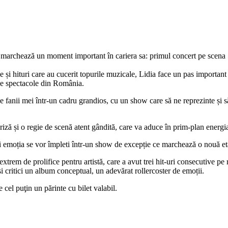
, marchează un moment important în cariera sa: primul concert pe scena S
 și hituri care au cucerit topurile muzicale, Lidia face un pas importa
 de spectacole din România.
de fanii mei într-un cadru grandios, cu un show care să ne reprezinte și 
ză și o regie de scenă atent gândită, care va aduce în prim-plan energia 
și emoția se vor împleti într-un show de excepție ce marchează o nouă eta
extrem de prolifice pentru artistă, care a avut trei hit-uri consecutive 
si critici un album conceptual, un adevărat rollercoster de emoții.
e cel puţin un părinte cu bilet valabil.