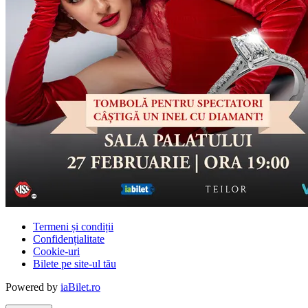
Termeni și condiții
Confidențialitate
Cookie-uri
Bilete pe site-ul tău
Powered by
iaBilet.ro