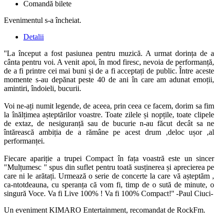
Comandă bilete
Evenimentul s-a încheiat.
Detalii
''La început a fost pasiunea pentru muzică. A urmat dorința de a
cânta pentru voi. A venit apoi, în mod firesc, nevoia de performanță,
de a fi printre cei mai buni și de a fi acceptați de public. Între aceste
momente s-au depănat peste 40 de ani în care am adunat emoții,
amintiri, îndoieli, bucurii.
Voi ne-ați numit legende, de aceea, prin ceea ce facem, dorim sa fim
la înălțimea așteptărilor voastre. Toate zilele și nopțile, toate clipele
de extaz, de nesiguranță sau de bucurie n-au făcut decât sa ne
întărească ambiția de a rămâne pe acest drum ,deloc ușor ,al
performanței.
Fiecare apariție a trupei Compact în fața voastră este un sincer
"Mulțumesc " spus din suflet pentru toată susținerea și aprecierea pe
care ni le arătați. Urmează o serie de concerte la care vă așteptăm ,
ca-ntotdeauna, cu speranța că vom fi, timp de o sută de minute, o
singură Voce. Va fi Live 100% ! Va fi 100% Compact!'' -Paul Ciuci-
Un eveniment KIMARO Entertainment, recomandat de RockFm.